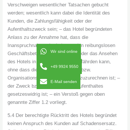
Verschweigen wesentlicher Tatsachen gebucht
werden; wesentlich kann dabei die Identität des
Kunden, die Zahlungsfähigkeit oder der
Aufenthaltszweck sein; – das Hotel begründeten
Anlass zu der Annahme hat, dass die
Inanspruchnahme der Leistung den reibungslosen
Wir sind online
Geschäftsbetrieb, die Sicherheit oder das Ansehen
des Hotels in der Öffentlichkeit gefährden kann,
+49 9924 9550
ohne dass dies dem Herrschafts- bzw.
Organisationsbereich des Hotels zuzurechnen ist; –
E-Mail senden
der Zweck bzw. der Anlass des Aufenthaltes
gesetzeswidrig ist; – ein Verstoß gegen oben
genannte Ziffer 1.2 vorliegt.
5.4 Der berechtigte Rücktritt des Hotels begründet
keinen Anspruch des Kunden auf Schadensersatz.