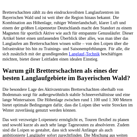
Bretterschachten zählt zu den eindrucksvollsten Langlaufzentren im
Bayerischen Wald und ist weit über die Region hinaus bekannt. Die
Kombination aus Höhenlage, ruhiger Winterlandschaft, klarer Luft und
einem der größten Loipennetze Deutschlands macht den Standort zu einem
Magneten für sportlich Aktive wie auch für entspannte Genussläufer. Dieser
Artikel bietet einen umfassenden Überblick über alles, was man über das
Langlaufen am Bretterschachten wissen sollte – von den Loipen über die
Infrastruktur bis hin zu Trainings- und Saisonempfehlungen. Für alle, die
sich zusätzlich mit der grundlegenden
Langlauf-Technik
beschäftigen
möchten, bietet dieser Leitfaden einen idealen Einstieg.
Warum gilt Bretterschachten als eines der
besten Langlaufgebiete im Bayerischen Wald?
Die besondere Lage des Aktivzentrums Bretterschachten oberhalb von
Bodenmais sorgt für außergewöhnlich stabile Schneeverhältnisse und eine
lange Wintersaison. Die Höhenlage zwischen rund 1.100 und 1.300 Metern
bietet optimale Bedingungen dafür, dass die Loipen über weite Strecken im
Winter zuverlässig genutzt werden können.
Das weit verzweigte Loipennetz ermöglicht es, Touren flexibel zu planen
und sowohl kurze als auch sehr lange Tagesrouten zu absolvieren. Zudem
sind die Loipen so gestaltet, dass sich sowohl Anfänger als auch
ambitionierte Langläufer sofort zurechtfinden. Die Mischung aus weiten