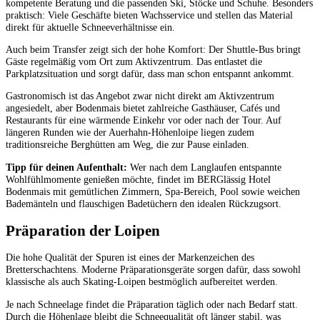
kompetente Beratung und die passenden Ski, Stöcke und Schuhe. Besonders
praktisch: Viele Geschäfte bieten Wachsservice und stellen das Material
direkt für aktuelle Schneeverhältnisse ein.
Auch beim Transfer zeigt sich der hohe Komfort: Der Shuttle-Bus bringt
Gäste regelmäßig vom Ort zum Aktivzentrum. Das entlastet die
Parkplatzsituation und sorgt dafür, dass man schon entspannt ankommt.
Gastronomisch ist das Angebot zwar nicht direkt am Aktivzentrum
angesiedelt, aber Bodenmais bietet zahlreiche Gasthäuser, Cafés und
Restaurants für eine wärmende Einkehr vor oder nach der Tour. Auf
längeren Runden wie der Auerhahn-Höhenloipe liegen zudem
traditionsreiche Berghütten am Weg, die zur Pause einladen.
Tipp für deinen Aufenthalt:
Wer nach dem Langlaufen entspannte
Wohlfühlmomente genießen möchte, findet im BERGlässig Hotel
Bodenmais mit gemütlichen Zimmern, Spa-Bereich, Pool sowie weichen
Bademänteln und flauschigen Badetüchern den idealen Rückzugsort.
Präparation der Loipen
Die hohe Qualität der Spuren ist eines der Markenzeichen des
Bretterschachtens. Moderne Präparationsgeräte sorgen dafür, dass sowohl
klassische als auch Skating-Loipen bestmöglich aufbereitet werden.
Je nach Schneelage findet die Präparation täglich oder nach Bedarf statt.
Durch die Höhenlage bleibt die Schneequalität oft länger stabil, was