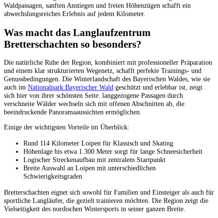
Waldpassagen, sanften Anstiegen und freien Höhenzügen schafft ein
abwechslungsreiches Erlebnis auf jedem Kilometer.
Was macht das Langlaufzentrum
Bretterschachten so besonders?
Die natürliche Ruhe der Region, kombiniert mit professioneller Präparation
und einem klar strukturierten Wegenetz, schafft perfekte Trainings- und
Genussbedingungen. Die Winterlandschaft des Bayerischen Waldes, wie sie
auch im
Nationalpark Bayerischer Wald
geschützt und erlebbar ist, zeigt
sich hier von ihrer schönsten Seite: langgezogene Passagen durch
verschneite Wälder wechseln sich mit offenen Abschnitten ab, die
beeindruckende Panoramaaussichten ermöglichen.
Einige der wichtigsten Vorteile im Überblick:
Rund 114 Kilometer Loipen für Klassisch und Skating
Höhenlage bis etwa 1.300 Meter sorgt für lange Schneesicherheit
Logischer Streckenaufbau mit zentralem Startpunkt
Breite Auswahl an Loipen mit unterschiedlichen
Schwierigkeitsgraden
Bretterschachten eignet sich sowohl für Familien und Einsteiger als auch für
sportliche Langläufer, die gezielt trainieren möchten. Die Region zeigt die
Vielseitigkeit des nordischen Wintersports in seiner ganzen Breite.