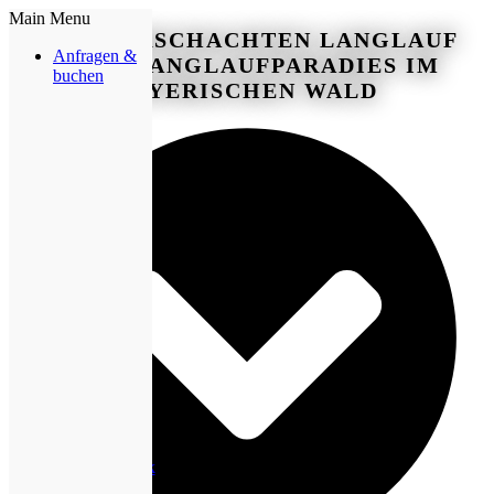
Main Menu
BRETTERSCHACHTEN LANGLAUF
Anfragen &
– DAS LANGLAUFPARADIES IM
buchen
BAYERISCHEN WALD
Facebook