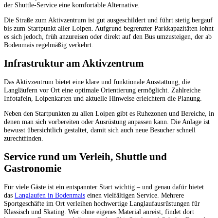
der Shuttle-Service eine komfortable Alternative.
Die Straße zum Aktivzentrum ist gut ausgeschildert und führt stetig bergauf
bis zum Startpunkt aller Loipen. Aufgrund begrenzter Parkkapazitäten lohnt
es sich jedoch, früh anzureisen oder direkt auf den Bus umzusteigen, der ab
Bodenmais regelmäßig verkehrt.
Infrastruktur am Aktivzentrum
Das Aktivzentrum bietet eine klare und funktionale Ausstattung, die
Langläufern vor Ort eine optimale Orientierung ermöglicht. Zahlreiche
Infotafeln, Loipenkarten und aktuelle Hinweise erleichtern die Planung.
Neben den Startpunkten zu allen Loipen gibt es Ruhezonen und Bereiche, in
denen man sich vorbereiten oder Ausrüstung anpassen kann. Die Anlage ist
bewusst übersichtlich gestaltet, damit sich auch neue Besucher schnell
zurechtfinden.
Service rund um Verleih, Shuttle und
Gastronomie
Für viele Gäste ist ein entspannter Start wichtig – und genau dafür bietet
das
Langlaufen in Bodenmais
einen vielfältigen Service. Mehrere
Sportgeschäfte im Ort verleihen hochwertige Langlaufausrüstungen für
Klassisch und Skating. Wer ohne eigenes Material anreist, findet dort