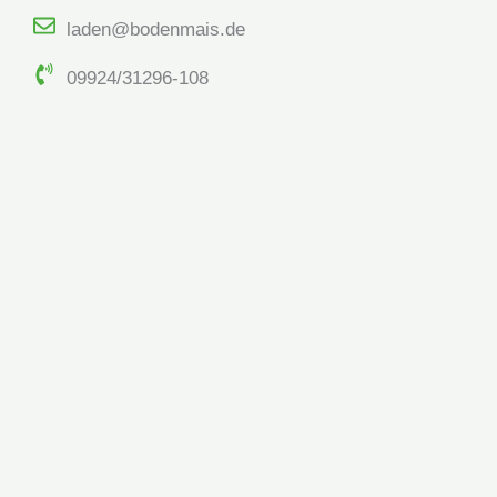
laden@bodenmais.de
09924/31296-108