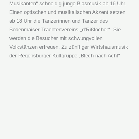
Musikanten“ schneidig junge Blasmusik ab 16 Uhr.
Einen optischen und musikalischen Akzent setzen
ab 18 Uhr die Tänzerinnen und Tänzer des
Bodenmaiser Trachtenvereins „d’Rißlocher“. Sie
werden die Besucher mit schwungvollen
Volkstänzen erfreuen. Zu zünftiger Wirtshausmusik
der Regensburger Kultgruppe „Blech nach Acht“
schmeckt dann die deftige Brotzeit in einer lauen
Sommernacht nochmal so gut.
Kulinarisch wird der veranstaltende
Knappschaftsverein – neben den bewährten
Biergartenschmankerln – auch immer wieder durch
ausgefallene Gaumenfreuden besondere Akzente
setzen und so nicht nur die Teilnehmer des Wander-
Events „Die Herausforderung“ mit Leckereien vom
Grill oder aus dem Topf verwöhnen.