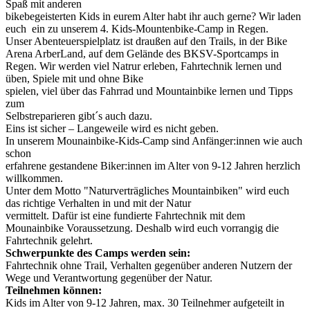
Spaß mit anderen
bikebegeisterten Kids in eurem Alter habt ihr auch gerne? Wir laden
euch ein zu unserem 4. Kids-Mountenbike-Camp in Regen.
Unser Abenteuerspielplatz ist draußen auf den Trails, in der Bike
Arena ArberLand, auf dem Gelände des BKSV-Sportcamps in
Regen. Wir werden viel Natrur erleben, Fahrtechnik lernen und
üben, Spiele mit und ohne Bike
spielen, viel über das Fahrrad und Mountainbike lernen und Tipps
zum
Selbstreparieren gibt´s auch dazu.
Eins ist sicher – Langeweile wird es nicht geben.
In unserem Mounainbike-Kids-Camp sind Anfänger:innen wie auch
schon
erfahrene gestandene Biker:innen im Alter von 9-12 Jahren herzlich
willkommen.
Unter dem Motto "Naturverträgliches Mountainbiken" wird euch
das richtige Verhalten in und mit der Natur
vermittelt. Dafür ist eine fundierte Fahrtechnik mit dem
Mounainbike Voraussetzung. Deshalb wird euch vorrangig die
Fahrtechnik gelehrt.
Schwerpunkte des Camps werden sein:
Fahrtechnik ohne Trail, Verhalten gegenüber anderen Nutzern der
Wege und Verantwortung gegenüber der Natur.
Teilnehmen können:
Kids im Alter von 9-12 Jahren, max. 30 Teilnehmer aufgeteilt in